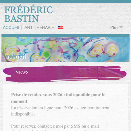
Plus
QUI SUIS-JE?
ART THÉRAPIE EN ORGANISATION
OEUVRES
LIENS
CONTACT
ACCUEIL
ART THÉRAPIE
accueil
NEWS
Prise de rendez-vous 2026 : indisponible pour le
moment
La réservation en ligne pour 2026 est temporairement
indisponible.
Pour réserver, contactez moi par SMS ou e-mail