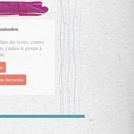
anisation
 dans des écoles, centres
rs, j’induis le groupe à
ité.
us
oute demande