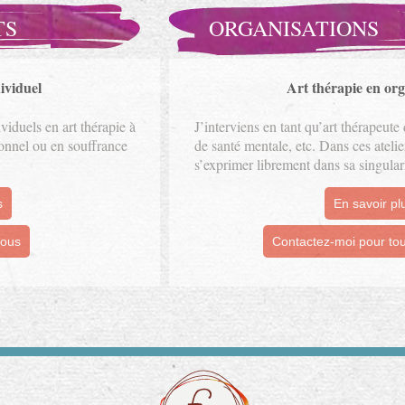
TS
ORGANISATIONS
ividuel
Art thérapie en org
iduels en art thérapie à
J’interviens en tant qu’art thérapeute
onnel ou en souffrance
de santé mentale, etc. Dans ces atelie
s’exprimer librement dans sa singular
s
En savoir pl
vous
Contactez-moi pour t