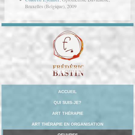
Bruxelles (Belgique), 2009
ACCUEIL
QUI SUIS-JE?
ART THÉRAPIE
ART THÉRAPIE EN ORGANISATION
OEUVRES