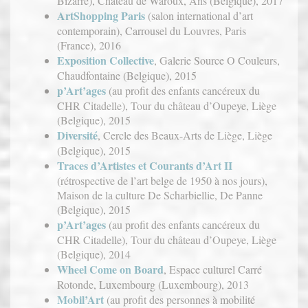
Bizarre), Château de Waroux, Ans (Belgique), 2017
ArtShopping Paris
(salon international d’art
contemporain), Carrousel du Louvres, Paris
(France), 2016
Exposition Collective
, Galerie Source O Couleurs,
Chaudfontaine (Belgique), 2015
p’Art’ages
(au profit des enfants cancéreux du
CHR Citadelle), Tour du château d’Oupeye, Liège
(Belgique), 2015
Diversité
, Cercle des Beaux-Arts de Liège, Liège
(Belgique), 2015
Traces d’Artistes et Courants d’Art II
(rétrospective de l’art belge de 1950 à nos jours),
Maison de la culture De Scharbiellie, De Panne
(Belgique), 2015
p’Art’ages
(au profit des enfants cancéreux du
CHR Citadelle), Tour du château d’Oupeye, Liège
(Belgique), 2014
Wheel Come on Board
, Espace culturel Carré
Rotonde, Luxembourg (Luxembourg), 2013
Mobil’Art
(au profit des personnes à mobilité