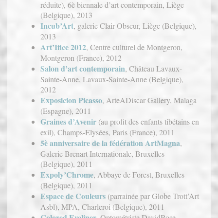
réduite), 6è biennale d’art contemporain, Liège
(Belgique), 2013
Incub’Art
, galerie Clair-Obscur, Liège (Belgique),
2013
Art’Ifice 2012
, Centre culturel de Montgeron,
Montgeron (France), 2012
Salon d’art contemporain
, Château Lavaux-
Sainte-Anne, Lavaux-Sainte-Anne (Belgique),
2012
Exposicion Picasso
, ArteADiscar Gallery, Malaga
(Espagne), 2011
Graines d’Avenir
(au profit des enfants tibétains en
exil), Champs-Elysées, Paris (France), 2011
5è anniversaire de la fédération ArtMagna
,
Galerie Brenart Internationale, Bruxelles
(Belgique), 2011
Expoly’Chrome
, Abbaye de Forest, Bruxelles
(Belgique), 2011
Espace de Couleurs
(parrainée par Globe Trott’Art
Asbl), MPA, Charleroi (Belgique), 2011
Colored Eyeliner
, Optométriste DavidRose,