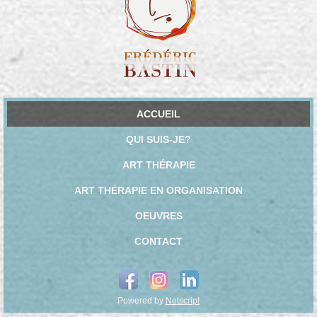
ACCUEIL
QUI SUIS-JE?
ART THÉRAPIE
ART THÉRAPIE EN ORGANISATION
OEUVRES
CONTACT
Powered by
Netscript